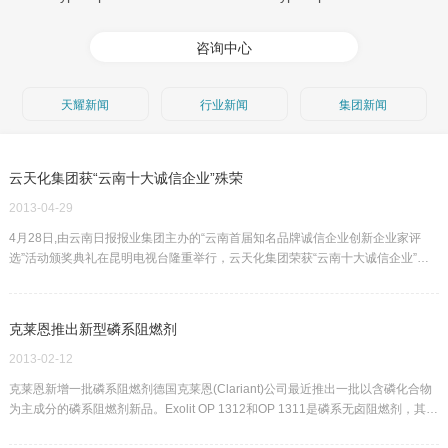
咨询中心
天耀新闻
行业新闻
集团新闻
云天化集团获“云南十大诚信企业”殊荣
2013-04-29
4月28日,由云南日报报业集团主办的“云南首届知名品牌诚信企业创新企业家评
选”活动颁奖典礼在昆明电视台隆重举行，云天化集团荣获“云南十大诚信企业”称
号，集团公司董事长董华获“云南国有企业十大最具创新能力企业…
克莱恩推出新型磷系阻燃剂
2013-02-12
克莱恩新增一批磷系阻燃剂德国克莱恩(Clariant)公司最近推出一批以含磷化合物
为主成分的磷系阻燃剂新品。Exolit OP 1312和OP 1311是磷系无卤阻燃剂，其特
点是耐漏电起痕指数(CTI)高达600V，且密度低。据Clariant公司介…